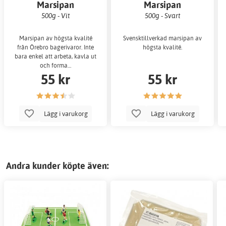
Marsipan
Marsipan
500g - Vit
500g - Svart
Marsipan av högsta kvalité
Svensktillverkad marsipan av
från Örebro bagerivaror. Inte
högsta kvalité.
bara enkel att arbeta, kavla ut
och forma…
55 kr
55 kr
Lägg i varukorg
Lägg i varukorg
Andra kunder köpte även: