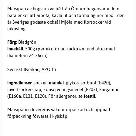
Marsipan av högsta kvalité från Örebro bagerivaror. Inte
bara enkel att arbeta, kavla ut och forma figurer med - den
är Sveriges godaste också! Mjöla med florsocker vid
utkavling.
Färg
: Bladgrön
Innehåll
: 500g (perfekt för att täcka en rund tårta med
diametern 24-26cm)
Svensktillverkad, AZO-fri.
Ingredienser
: socker,
mandel
, glykos, sorbitol (E420),
invertsockersirap, konserveringsmedel (E202), Färgämne
(E160a, E131, E120). För allergener, se
fetstil
.
Marsipanen levereras vakumförpackad och öppnad
förpackning förvaras i kylskåp.