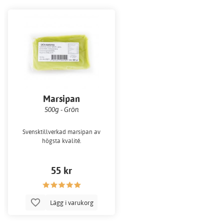
Marsipan
500g - Grön
Svensktillverkad marsipan av
högsta kvalité.
55 kr
Lägg i varukorg