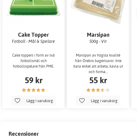
Cake Topper
Marsipan
Fotboll - Mål & Spelare
500g - Vit
Cake toppers i form av två
Marsipan av högsta kvalité
fotbollsmål och
från Örebro bagerivaror. Inte
fotbollsspelare från PME.
bara enkel att arbeta, kavla ut
och forma…
59 kr
55 kr
Lägg i varukorg
Lägg i varukorg
Recensioner