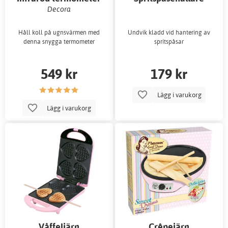
Decora
Håll koll på ugnsvärmen med
Undvik kladd vid hantering av
denna snygga termometer
spritspåsar
549 kr
179 kr
Lägg i varukorg
Lägg i varukorg
Våffeljärn
Crêpejärn