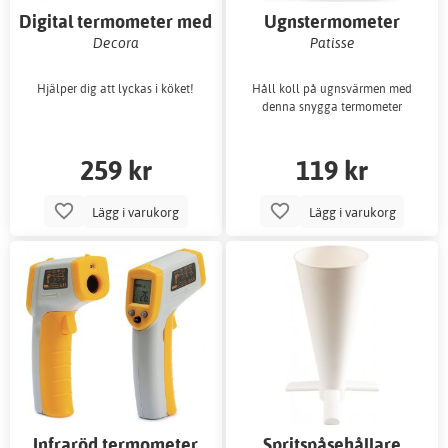
Digital termometer med
Ugnstermometer
lång sticka
Decora
Patisse
Hjälper dig att lyckas i köket!
Håll koll på ugnsvärmen med
denna snygga termometer
259 kr
119 kr
Lägg i varukorg
Lägg i varukorg
Infraröd termometer
Spritspåsehållare