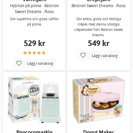
Hjärtan på pinne - Bestron
Bestron Sweet Dreams - Rosa
Sweet Dreams - Rosa
Gör superfina och goda våfflor
Gör enkla, goda och festliga
på pinne.
crêpes med denna smidiga
crêpemaker från Bestron Sweet
dreams.
529 kr
549 kr
Lägg i varukorg
Lägg i varukorg
Popcornmaskin
Donut Maker