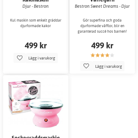
Djur - Bestron
Bestron Sweet Dreams - Djur
Kul maskin som enkelt gräddar
Gör superfina och goda
djurformade kakor
djurformade våfflor, blir en
garanterad succé hos barnen!
499 kr
499 kr
Lägg i varukorg
Lägg i varukorg
Sockervaddsmaskin