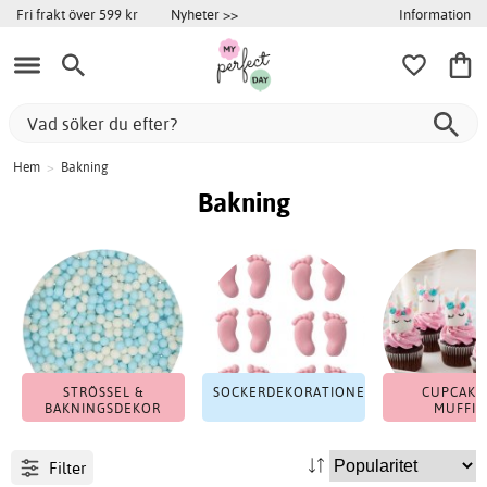
Information
Fri frakt över 599 kr
Nyheter >>
Hem
>
Bakning
Bakning
STRÖSSEL &
SOCKERDEKORATIONER
CUPCAKE
BAKNINGSDEKOR
MUFFIN
Filter