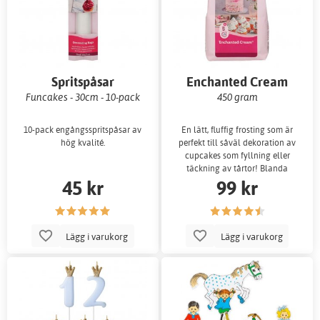
Spritspåsar
Enchanted Cream
Funcakes - 30cm - 10-pack
450 gram
10-pack engångsspritspåsar av
En lätt, fluffig frosting som är
hög kvalité.
perfekt till såväl dekoration av
cupcakes som fyllning eller
täckning av tårtor! Blanda
45 kr
99 kr
endast
Lägg i varukorg
Lägg i varukorg