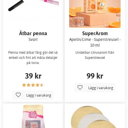
Ätbar penna
SuperArom
Svart
Apelin/Lime - Superstreusel -
10 ml
Penna med ätbar färg gör det så
Underbar citrusarom från
enkelt och fint att måla detaljer
Superstreusel
på torra.
39 kr
99 kr
Lägg i varukorg
Lägg i varukorg