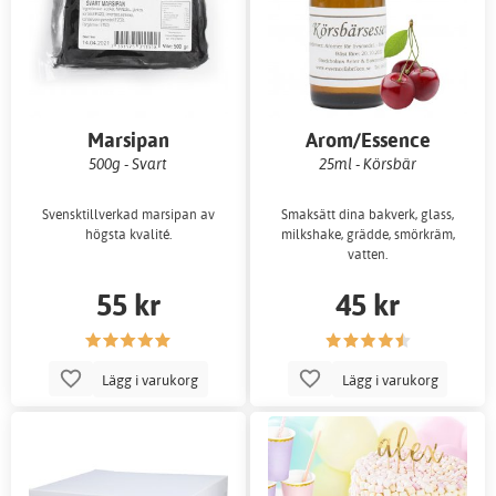
Marsipan
Arom/Essence
500g - Svart
25ml - Körsbär
Svensktillverkad marsipan av
Smaksätt dina bakverk, glass,
högsta kvalité.
milkshake, grädde, smörkräm,
vatten.
55 kr
45 kr
Lägg i varukorg
Lägg i varukorg