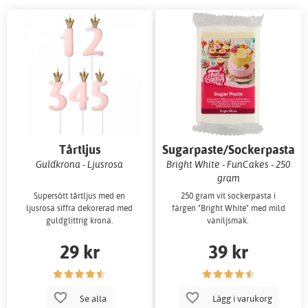
Tårtljus
Sugarpaste/Sockerpasta
Guldkrona - Ljusrosa
Bright White - FunCakes - 250
gram
Supersött tårtljus med en
250 gram vit sockerpasta i
ljusrosa siffra dekorerad med
färgen "Bright White" med mild
guldglittrig krona.
vaniljsmak.
29 kr
39 kr
Se alla
Lägg i varukorg