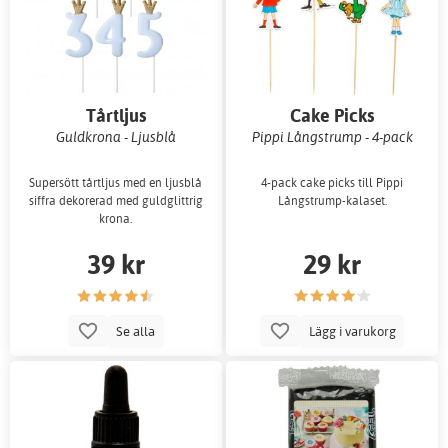
Tårtljus
Cake Picks
Guldkrona - Ljusblå
Pippi Långstrump - 4-pack
Supersött tårtljus med en ljusblå
4-pack cake picks till Pippi
siffra dekorerad med guldglittrig
Långstrump-kalaset.
krona.
39 kr
29 kr
Se alla
Lägg i varukorg