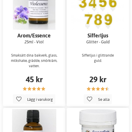
Arom/Essence
Sifferljus
25ml - Viol
Glitter - Guld
Smaksätt dina bakverk, glass,
Sifferljus i glittrande
milkshake, grädde, smörkräm,
guld.
vatten.
45 kr
29 kr
Lägg i varukorg
Se alla