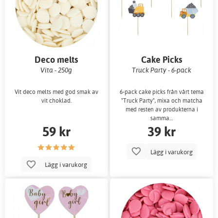
Deco melts
Cake Picks
Vita - 250g
Truck Party - 6-pack
Vit deco melts med god smak av
6-pack cake picks från vårt tema
vit choklad.
"Truck Party", mixa och matcha
med resten av produkterna i
samma…
59 kr
39 kr
Lägg i varukorg
Lägg i varukorg