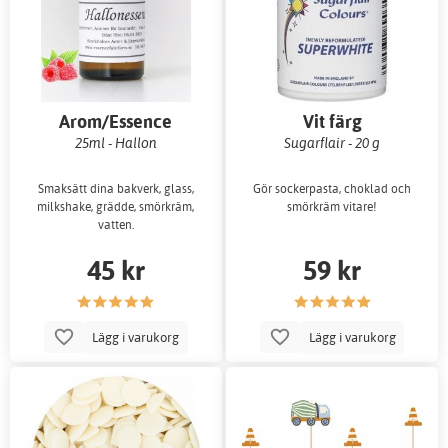
Arom/Essence
Vit färg
25ml - Hallon
Sugarflair - 20 g
Smaksätt dina bakverk, glass,
Gör sockerpasta, choklad och
milkshake, grädde, smörkräm,
smörkräm vitare!
vatten.
45 kr
59 kr
Lägg i varukorg
Lägg i varukorg