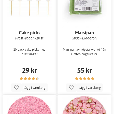
Cake picks
Marsipan
Prästkragar - 10 st
500g - Bladgrön
10-pack cake picks med
Marsipan av högsta kvalité från
prästkragar
Örebro bagerivaror.
29 kr
55 kr
Lägg i varukorg
Lägg i varukorg