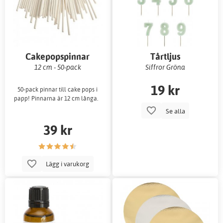
Cakepopspinnar
Tårtljus
12 cm - 50-pack
Siffror Gröna
19 kr
50-pack pinnar till cake pops i
papp! Pinnarna är 12 cm långa.
Se alla
39 kr
Lägg i varukorg