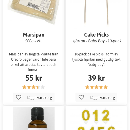
Marsipan
Cake Picks
500g - Vit
Hjärtan - Baby Boy - 10-pack
Marsipan av högsta kvalité från
10-pack cake picks i form av
Örebro bagerivaror. Inte bara
ljusblå hjärtan med guldig text
enkel att arbeta, kavla ut och
"baby boy".
forma…
55 kr
39 kr
Lägg i varukorg
Lägg i varukorg