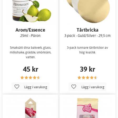
Arom/Essence
Tårtbricka
25ml - Päron
3-pack - Guld/Silver - 29,5 cm
Smaksätt dina bakverk, glass,
3-pack tunnare tårtbrickor av
milkshake, grädde, smörkräm,
hög kvalité.
vatten.
45 kr
39 kr
Lägg i varukorg
Lägg i varukorg