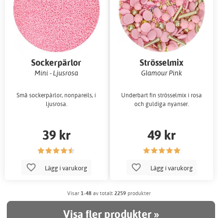
Sockerpärlor
Strösselmix
Mini - Ljusrosa
Glamour Pink
Små sockerpärlor, nonpareils, i
Underbart fin strösselmix i rosa
ljusrosa.
och guldiga nyanser.
39 kr
49 kr
Lägg i varukorg
Lägg i varukorg
Visar
1-48
av totalt
2259
produkter
Visa fler produkter »