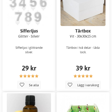
Sifferljus
Tårtbox
Glitter - Silver
Vit - 30x30x15 cm
Sifferljus i glittrande
Tårtbox i två delar - låda
silver.
lock.
29 kr
39 kr
Se alla
Lägg i varukorg