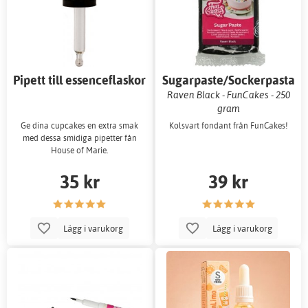
Pipett till essenceflaskor
Sugarpaste/Sockerpasta
Raven Black - FunCakes - 250
gram
Ge dina cupcakes en extra smak
Kolsvart fondant från FunCakes!
med dessa smidiga pipetter fån
House of Marie.
35 kr
39 kr
Lägg i varukorg
Lägg i varukorg