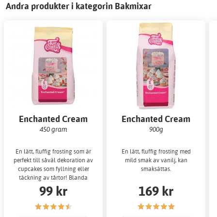
Andra produkter i kategorin Bakmixar
Enchanted Cream
Enchanted Cream
450 gram
900g
En lätt, fluffig frosting som är
En lätt, fluffig frosting med
perfekt till såväl dekoration av
mild smak av vanilj, kan
cupcakes som fyllning eller
smaksättas.
täckning av tårtor! Blanda
99 kr
169 kr
endast