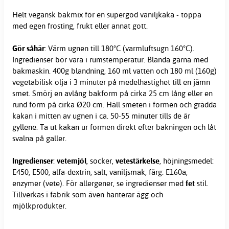
Helt vegansk bakmix för en supergod vaniljkaka - toppa
med egen frosting, frukt eller annat gott.
Gör såhär
: Värm ugnen till 180°C (varmluftsugn 160°C).
Ingredienser bör vara i rumstemperatur. Blanda gärna med
bakmaskin. 400g blandning, 160 ml vatten och 180 ml (160g)
vegetabilisk olja i 3 minuter på medelhastighet till en jämn
smet. Smörj en avlång bakform på cirka 25 cm lång eller en
rund form på cirka Ø20 cm. Häll smeten i formen och grädda
kakan i mitten av ugnen i ca. 50-55 minuter tills de är
gyllene. Ta ut kakan ur formen direkt efter bakningen och låt
svalna på galler.
Ingredienser
:
vetemjöl
, socker,
vetestärkelse
, höjningsmedel:
E450, E500, alfa-dextrin, salt, vaniljsmak, färg: E160a,
enzymer (vete). För allergener, se ingredienser med
fet
stil.
Tillverkas i fabrik som även hanterar ägg och
mjölkprodukter.