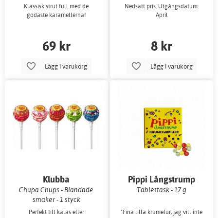
Klassisk strut full med de
Nedsatt pris. Utgångsdatum:
godaste karamellerna!
April
69 kr
8 kr
Lägg i varukorg
Lägg i varukorg
Klubba
Pippi Långstrump
Krumelurpiller
Chupa Chups - Blandade
Tablettask - 17 g
smaker - 1 styck
Perfekt till kalas eller
"Fina lilla krumelur, jag vill inte