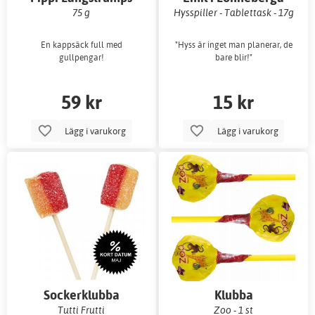
kappssäck- Guldpengar i
75 g
Hysspiller - Tablettask - 17g
choklad
En kappsäck full med
"Hyss är inget man planerar, de
gullpengar!
bare blir!"
59 kr
15 kr
Lägg i varukorg
Lägg i varukorg
Sockerklubba
Klubba
Tutti Frutti
Zoo - 1 st