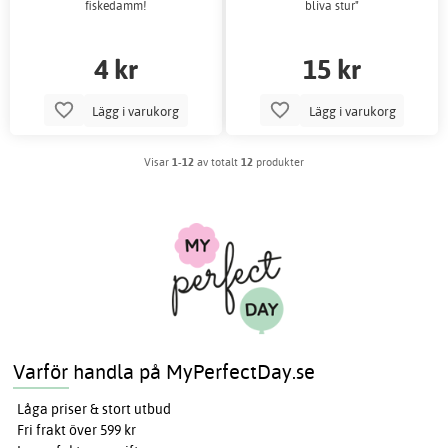
fiskedamm!
bliva stur"
4 kr
15 kr
Lägg i varukorg
Lägg i varukorg
Visar
1-12
av totalt
12
produkter
Varför handla på MyPerfectDay.se
Låga priser & stort utbud
Fri frakt över 599 kr