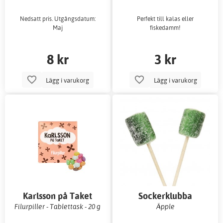
Nedsatt pris. Utgångsdatum:
Perfekt till kalas eller
Maj
fiskedamm!
8 kr
3 kr
Lägg i varukorg
Lägg i varukorg
Karlsson på Taket
Sockerklubba
Filurpiller - Tablettask - 20 g
Äpple