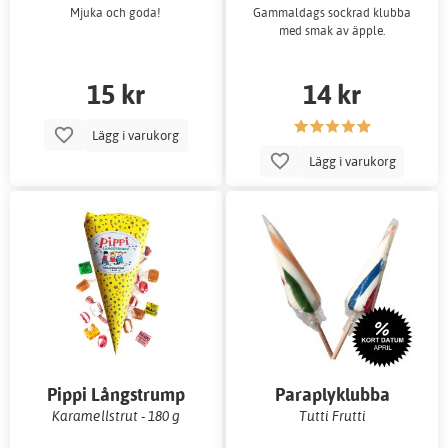
Mjuka och goda!
Gammaldags sockrad klubba
med smak av äpple.
15 kr
14 kr
Lägg i varukorg
Lägg i varukorg
Pippi Långstrump
Paraplyklubba
Karamellstrut - 180 g
Tutti Frutti