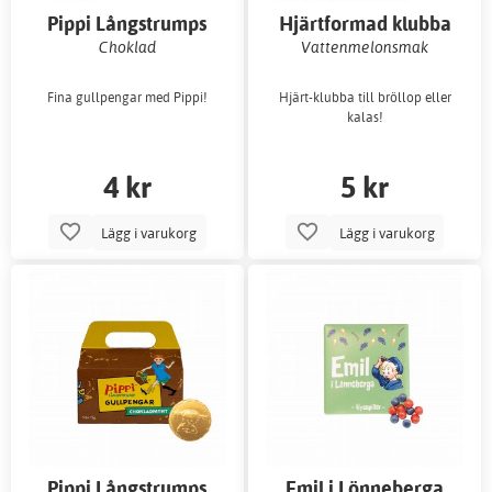
Pippi Långstrumps
Hjärtformad klubba
gullpengar
Choklad
Vattenmelonsmak
Fina gullpengar med Pippi!
Hjärt-klubba till bröllop eller
kalas!
4 kr
5 kr
Lägg i varukorg
Lägg i varukorg
Pippi Långstrumps
Emil i Lönneberga