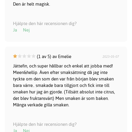
Den är helt magisk.
Hjälpte den här recensionen dig?
Ja
Nej
(1 av 5) av Emelie
2023-05-07
Jättefin, och super hållbar och enkel att jobba med!
Meen&hellip. Även efter smaksättning då jag inte
tyckte om den som den var från början blev smaken
bara värre.. smakade bara tillgjort och fick inte till
smaken hur jag än gjorde. (Tillsätt absolut inte citrus,
det blev fruktansvärt) Men smaken är som baken.
Många verkade gilla smaken.
Hjälpte den här recensionen dig?
Ja
Nej