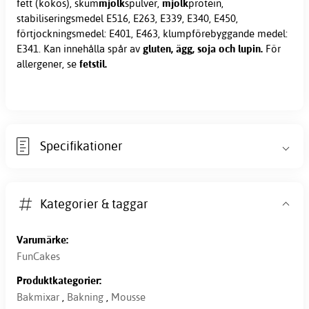
fett (kokos), skum
mjölk
spulver,
mjölk
protein,
stabiliseringsmedel E516, E263, E339, E340, E450,
förtjockningsmedel: E401, E463, klumpförebyggande medel:
E341. Kan innehålla spår av
gluten, ägg, soja och lupin.
För
allergener, se
fetstil.
Specifikationer
Kategorier & taggar
Varumärke:
FunCakes
Produktkategorier:
Bakmixar
,
Bakning
,
Mousse