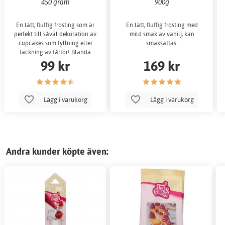
450 gram
900g
En lätt, fluffig frosting som är
En lätt, fluffig frosting med
perfekt till såväl dekoration av
mild smak av vanilj, kan
cupcakes som fyllning eller
smaksättas.
täckning av tårtor! Blanda
99 kr
169 kr
endast
Lägg i varukorg
Lägg i varukorg
Andra kunder köpte även: