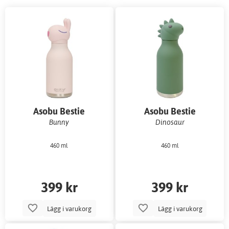
Asobu Bestie
Asobu Bestie
vattenflaska
vattenflaska
Bunny
Dinosaur
460 ml
460 ml
399 kr
399 kr
Lägg i varukorg
Lägg i varukorg