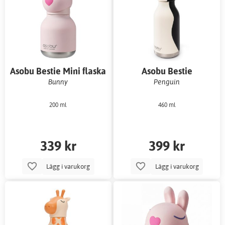
Asobu Bestie Mini flaska
Asobu Bestie
vattenflaska
Bunny
Penguin
200 ml
460 ml
339 kr
399 kr
Lägg i varukorg
Lägg i varukorg