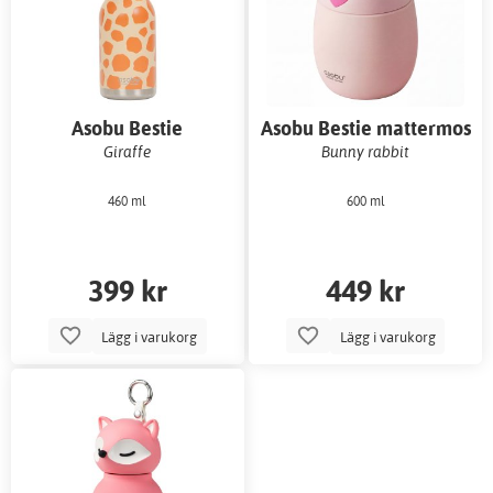
Asobu Bestie
Asobu Bestie mattermos
vattenflaska
Giraffe
Bunny rabbit
460 ml
600 ml
399 kr
449 kr
Lägg i varukorg
Lägg i varukorg