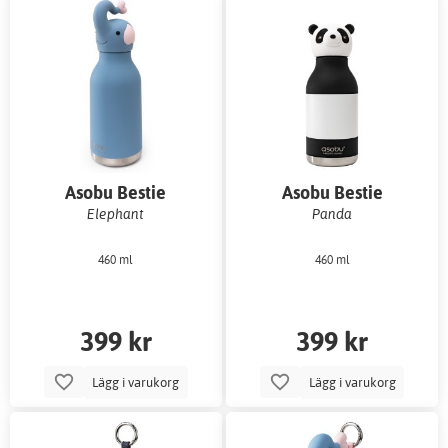
Asobu Bestie
Asobu Bestie
vattenflaska
vattenflaska
Elephant
Panda
460 ml
460 ml
399 kr
399 kr
Lägg i varukorg
Lägg i varukorg