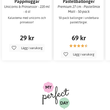
Pappmuggar
Pastellballonger
Unicorns & Prinsessor - 220 ml
Premium 27 cm - Pastellmix
- 6 st
Matt - 50-pack
Kalastema med unicorns och
50-pack ballonger i underbara
prinsessor!
pastellfärger.
29 kr
69 kr
Lägg i varukorg
Lägg i varukorg