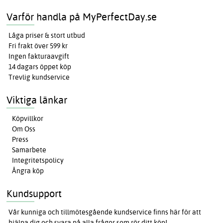
Varför handla på MyPerfectDay.se
Låga priser & stort utbud
Fri frakt över 599 kr
Ingen fakturaavgift
14 dagars öppet köp
Trevlig kundservice
Viktiga länkar
Köpvillkor
Om Oss
Press
Samarbete
Integritetspolicy
Ångra köp
Kundsupport
Vår kunniga och tillmötesgående kundservice finns här för att
hjälpa dig och svara på alla frågor som rör ditt köp!