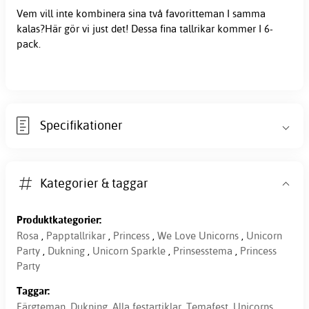
Vem vill inte kombinera sina två favoritteman I samma
kalas?Här gör vi just det! Dessa fina tallrikar kommer I 6-
pack.
Specifikationer
Kategorier & taggar
Produktkategorier:
Rosa
,
Papptallrikar
,
Princess
,
We Love Unicorns
,
Unicorn
Party
,
Dukning
,
Unicorn Sparkle
,
Prinsesstema
,
Princess
Party
Taggar:
Färgteman
,
Dukning
,
Alla festartiklar
,
Temafest
,
Unicorns
,