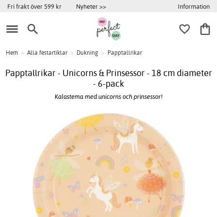
Information
Fri frakt över 599 kr
Nyheter >>
Hem
>
Alla festartiklar
>
Dukning
>
Papptallrikar
Papptallrikar - Unicorns & Prinsessor - 18 cm diameter
- 6-pack
Kalastema med unicorns och prinsessor!