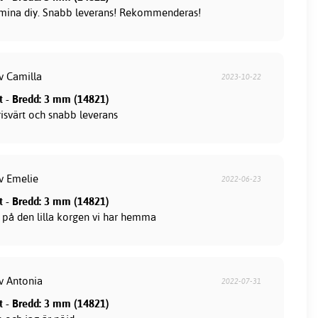
l mina diy. Snabb leverans! Rekommenderas!
v Camilla
2023-10-22
tt - Bredd: 3 mm (14821)
prisvärt och snabb leverans
av Emelie
2022-06-23
tt - Bredd: 3 mm (14821)
 på den lilla korgen vi har hemma
av Antonia
2022-07-31
tt - Bredd: 3 mm (14821)