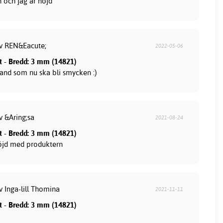
n och jag är nöjd
av REN&Eacute;
2022-05-06
tt - Bredd: 3 mm (14821)
band som nu ska bli smycken :)
v &Aring;sa
2021-08-24
tt - Bredd: 3 mm (14821)
öjd med produktern
v Inga-lill Thomina
2021-11-11
tt - Bredd: 3 mm (14821)