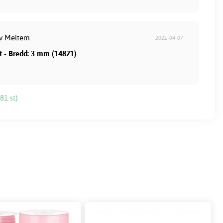
av Meltem
2021-04-07
tt - Bredd: 3 mm (14821)
.
81 st)