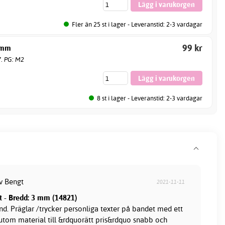
Fler än 25 st i lager - Leveranstid: 2-3 vardagar
99 kr
 mm
7. PG: M2
8 st i lager - Leveranstid: 2-3 vardagar
av Bengt
2021-11-11
tt - Bredd: 3 mm (14821)
and. Präglar /trycker personliga texter på bandet med ett
ssutom material till &rdquorätt pris&rdquo snabb och