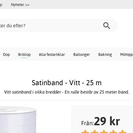
öp
Nyheter >>
Dop
Bröllop
Alla festartiklar
Ballonger
Bakning
Möhipp
Satinband - Vitt - 25 m
Vitt satinband i olika bredder - En rulle består av 25 meter band.
29
kr
Från: