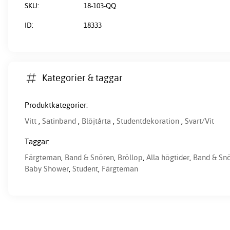
SKU:
18-103-QQ
ID:
18333
Kategorier & taggar
Produktkategorier:
Vitt
,
Satinband
,
Blöjtårta
,
Studentdekoration
,
Svart/Vit
Taggar:
Färgteman
,
Band & Snören
,
Bröllop
,
Alla högtider
,
Band & Sn
Baby Shower
,
Student
,
Färgteman