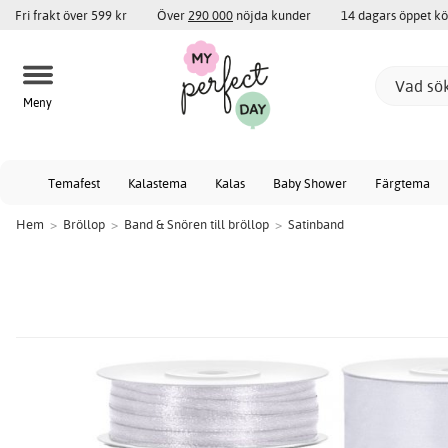
Fri frakt över 599 kr
Över
290 000
nöjda kunder
14 dagars öppet k
Meny
Temafest
Kalastema
Kalas
Baby Shower
Färgtema
Hem
>
Bröllop
>
Band & Snören till bröllop
>
Satinband