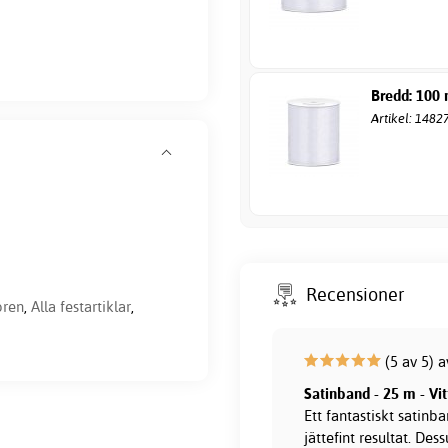
Bredd: 100
Artikel: 1482
Recensioner
ören
,
Alla festartiklar
,
(5 av 5) 
Satinband - 25 m - Vi
Ett fantastiskt satinb
jättefint resultat. De