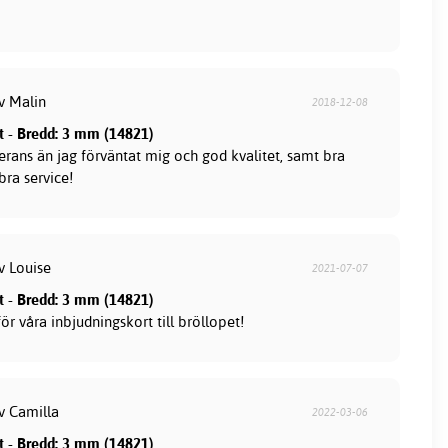
v Malin
2018-12-08
tt - Bredd: 3 mm (14821)
erans än jag förväntat mig och god kvalitet, samt bra
bra service!
v Louise
2021-07-07
tt - Bredd: 3 mm (14821)
för våra inbjudningskort till bröllopet!
v Camilla
2022-03-06
tt - Bredd: 3 mm (14821)